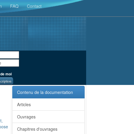
n
FAQ
Contact
 de moi
scription
Contenu de la documentation
Articles
Ouvrages
t,
opose
Chapitres d'ouvrages