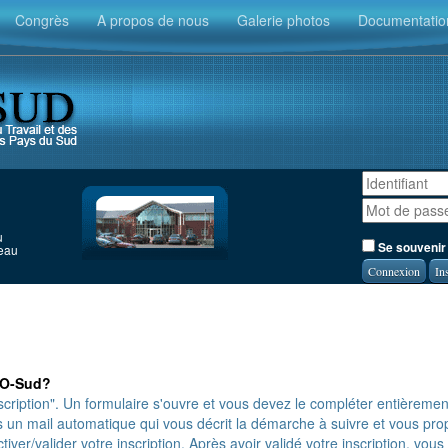
Congrès
A propos de nous
Galerie photos
Documentatio
u
Se souvenir
seau
In
TO-Sud?
scription". Un formulaire s'ouvre et vous devez le compléter entièremen
ors un mail automatique qui vous décrit la démarche à suivre et vous pr
iver/valider votre inscription. Après avoir validé votre inscription, vous