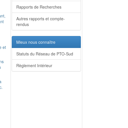
Rapports de Recherches
ant,
Autres rapports et compte-
ant
rendus
Mieux nous connaître
e et
Statuts du Réseau de PTO-Sud
ans
Règlement Intérieur
u
a
c.