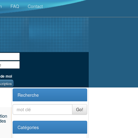
n
FAQ
Contact
 de moi
scription
Recherche
Go!
tion
des
Catégories