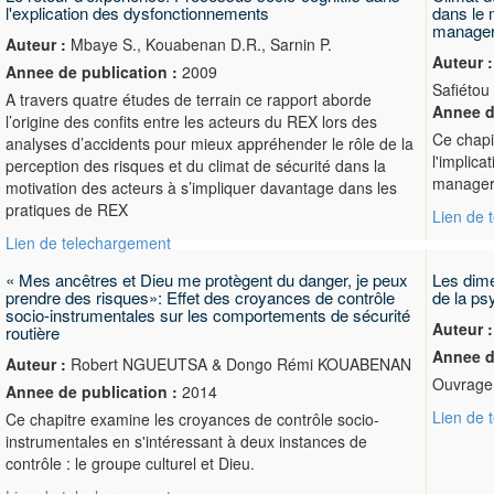
l'explication des dysfonctionnements
dans le 
managers
Auteur :
Mbaye S., Kouabenan D.R., Sarnin P.
Auteur :
Annee de publication :
2009
Safiéto
A travers quatre études de terrain ce rapport aborde
Annee d
l’origine des confits entre les acteurs du REX lors des
Ce chapit
analyses d’accidents pour mieux appréhender le rôle de la
l'implic
perception des risques et du climat de sécurité dans la
managers
motivation des acteurs à s’impliquer davantage dans les
pratiques de REX
Lien de 
Lien de telechargement
« Mes ancêtres et Dieu me protègent du danger, je peux
Les dime
prendre des risques»: Effet des croyances de contrôle
de la ps
socio-instrumentales sur les comportements de sécurité
Auteur :
routière
Annee d
Auteur :
Robert NGUEUTSA & Dongo Rémi KOUABENAN
Ouvrage 
Annee de publication :
2014
Lien de 
Ce chapitre examine les croyances de contrôle socio-
instrumentales en s'intéressant à deux instances de
contrôle : le groupe culturel et Dieu.