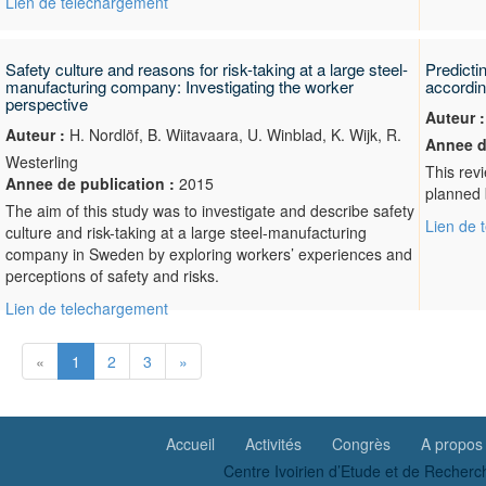
Lien de telechargement
Safety culture and reasons for risk-taking at a large steel-
Predicti
manufacturing company: Investigating the worker
accordin
perspective
Auteur :
Auteur :
H. Nordlöf, B. Wiitavaara, U. Winblad, K. Wijk, R.
Annee d
Westerling
This revi
Annee de publication :
2015
planned 
The aim of this study was to investigate and describe safety
Lien de 
culture and risk-taking at a large steel-manufacturing
company in Sweden by exploring workers’ experiences and
perceptions of safety and risks.
Lien de telechargement
«
1
2
3
»
Accueil
Activités
Congrès
A propos
Centre Ivoirien d’Etude et de Recherc