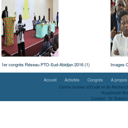
1er congrès Réseau PTO-Sud-Abidjan 2016 (1)
Images C
Accueil
Activités
Congrès
A propos
Centre Ivoirien d’Etude et de Recherc
Houphouët-Boig
Contact : Dr Robe