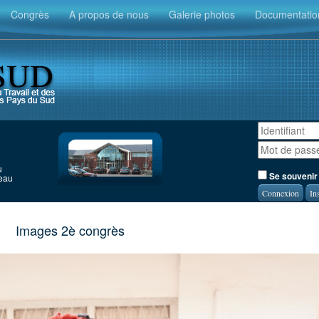
Congrès
A propos de nous
Galerie photos
Documentatio
u
Se souvenir
seau
In
Images 2è congrès