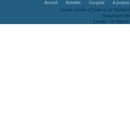
Accueil
Activités
Congrès
A propos
Centre Ivoirien d’Etude et de Recherc
Houphouët-Boig
Contact : Dr Robe