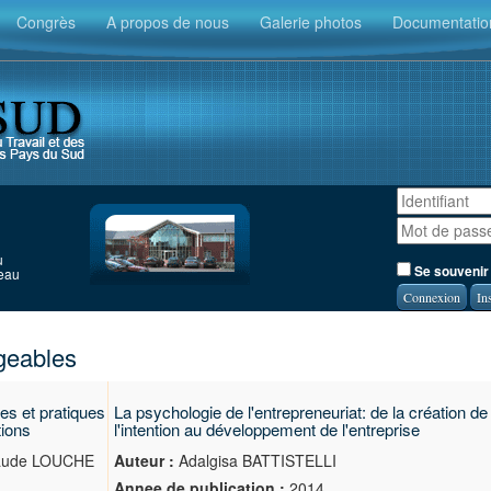
Congrès
A propos de nous
Galerie photos
Documentatio
u
Se souvenir
seau
In
geables
es et pratiques
La psychologie de l'entrepreneuriat: de la création de
tions
l'intention au développement de l'entreprise
laude LOUCHE
Auteur :
Adalgisa BATTISTELLI
Annee de publication :
2014