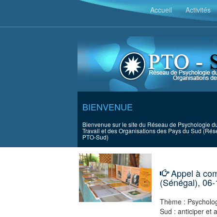
`
Accueil
Activités
BIENVENUE
Bienvenue sur le site du Réseau de Psychologie d
Travail et des Organisations des Pays du Sud (Ré
PTO-Sud)
Appel à co
(Sénégal), 06-1
Thème : Psychologi
Sud : anticiper e