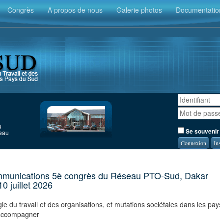
Congrès
A propos de nous
Galerie photos
Documentatio
u
Se souvenir
seau
In
mmunications 5è congrès du Réseau PTO-Sud, Dakar
0 juillet 2026
e du travail et des organisations, et mutations sociétales dans les pay
t accompagner