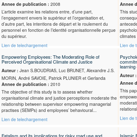
Annee de publication :
2008
Annee d
L’article examine les relations entre, d’une part,
This stu
l’engagement envers le supérieur et l’organisation et,
conseque
d’autre part, les intentions de départ et le roulement du
antecede
personnel en fonction de l’identité organisationnelle perçue
psycholo
du supérieur.
climates 
Lien de telechargement
Lien de 
Empowering Employees: The Moderating Role of
Psychol
Perceived Organisational Climate and Justice
commitme
learning 
Auteur :
Jean S.BOUDRIAS, Luc BRUNET, Alexandre J.S.
Auteur :
MORIN, André SAVOIE, Patrick PLUNIER et Gerlanda
Annee d
Annee de publication :
2010
This pap
The objective of this study is to assess whether
empowerm
organisational climate and justice perceptions moderate the
moderatin
relationship between supervisor empowering managerial
relations
practises (SEMPs) and employees’ behavioural...
Lien de 
Lien de telechargement
Fatalism and its implications for risky road use and
Islamic 