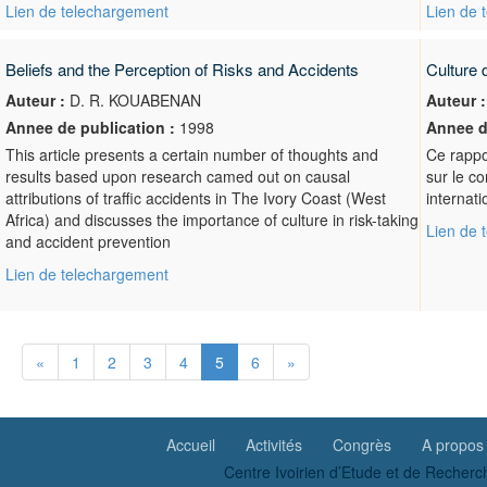
Lien de telechargement
Lien de 
Beliefs and the Perception of Risks and Accidents
Culture 
Auteur :
D. R. KOUABENAN
Auteur :
Annee de publication :
1998
Annee d
This article presents a certain number of thoughts and
Ce rappo
results based upon research camed out on causal
sur le c
attributions of traffic accidents in The Ivory Coast (West
internati
Africa) and discusses the importance of culture in risk-taking
Lien de 
and accident prevention
Lien de telechargement
«
1
2
3
4
5
6
»
Accueil
Activités
Congrès
A propos
Centre Ivoirien d’Etude et de Recherc