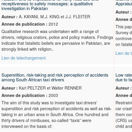
receptiveness to safety messages: a qualitative
Appraisa
investigation in Pakistan
Auteur :
Auteur :
A. KAYANI, M.J. KING et J.J. FLEITER
Annee d
Annee de publication :
2012
This pape
Qualitative research was undertaken with a range of
Survey d
drivers, religious orators, police and policy makers. Findings
controver
indicate that fatalistic beliefs are pervasive in Pakistan, are
on fatali
strongly linked with religion..
Lien de 
Lien de telechargement
Superstition, risk-taking and risk perception of accidents
Low rate
among South African taxi drivers
due to fa
Auteur :
Karl PELTZER et Walter RENNER
Auteur :
Annee de publication :
2003
Annee d
The aim of this study was to investigate taxi drivers’
Restraini
superstition and risk perception of accidents as well as risk-
car crash
taking in an urban area in South Africa. One hundred and
them com
thirty drivers of minibuses, so-called “taxis” were
(CRS) us
interviewed on the basis of:
child and